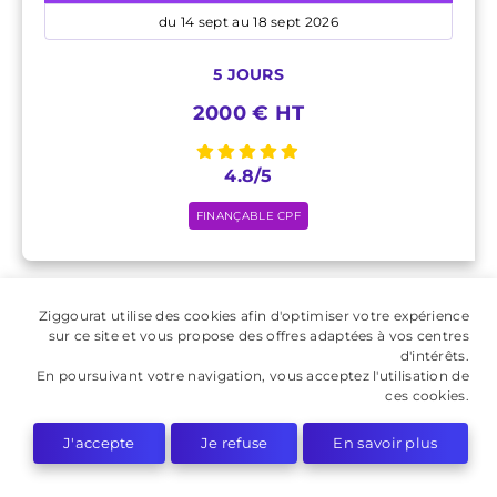
du 14 sept au 18 sept 2026
5 JOURS
2000 € HT
4.8/5
FINANÇABLE CPF
NEW
Ziggourat utilise des cookies afin d'optimiser votre expérience
sur ce site et vous propose des offres adaptées à vos centres
PHOTOSHOP PERFECTIONNEMENT : RÉALISER
d'intérêts.
DES RETOUCHES ET DES COMPOSITIONS
En poursuivant votre navigation, vous acceptez l'utilisation de
D'IMAGES
ces cookies.
Niveau perfectionnement
J'accepte
Je refuse
En savoir plus
Gérer et pratiquer les différentes fonctions avancées d'un
logiciel de retouche et de traitement de l'image, tels que