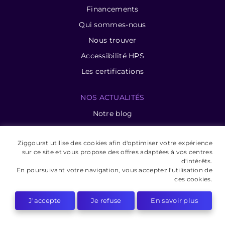
Financements
Qui sommes-nous
Nous trouver
Accessibilité HPS
Les certifications
NOS ACTUALITÉS
Notre blog
CPF 2026 : Pourquoi la do...
Ziggourat utilise des cookies afin d'optimiser votre expérience
La prise de parole en ent...
sur ce site et vous propose des offres adaptées à vos centres
Procreate : l’outil dig...
d'intérêts.
En poursuivant votre navigation, vous acceptez l'utilisation de
Mistral AI vs ChatGPT : l...
ces cookies.
Chatgpt : votre allié po...
J'accepte
Je refuse
En savoir plus
Apprendre ChatGPT : comme...
Apprendre Python : fondam...