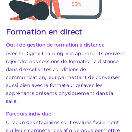
Formation en direct
S
p
Outil de gestion de formation à distance
Avec le Digital Learning, vos apprenants peuvent
L’
rejoindre nos sessions de formation à distance
Qu
dans d’excellentes conditions de
pé
communication, leur permettant de converser
no
aussi bien avec le formateur qu’avec les
En
apprenants présents physiquement dans la
va
salle.
pé
Parcours individuel
pr
Chacun des stagiaires sont évalués facilement
de
sur leurs compétences afin de nous permettre
vi