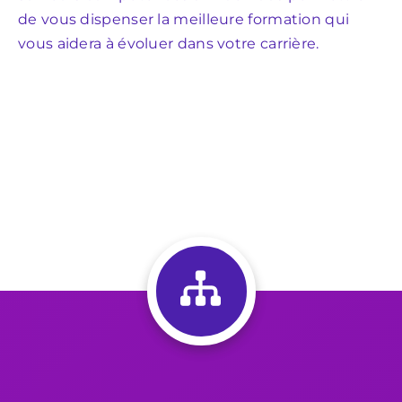
de vous dispenser la meilleure formation qui
No
vous aidera à évoluer dans votre carrière.
éq
Qu
di
éq
me
un