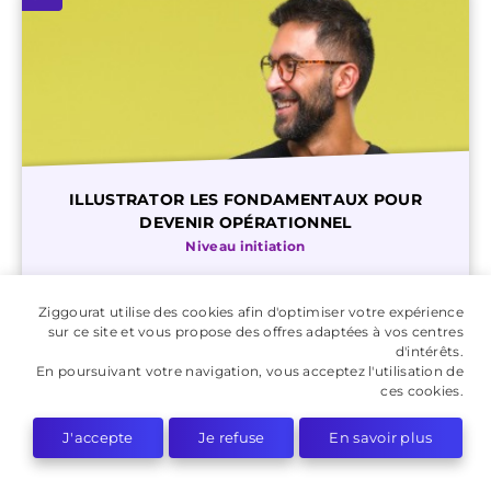
ILLUSTRATOR LES FONDAMENTAUX POUR
DEVENIR OPÉRATIONNEL
Niveau initiation
- Maîtrise des principes fondamentaux du dessin
vectoriel - Utilisation avancée de l'outil Plume pour
Ziggourat utilise des cookies afin d'optimiser votre expérience
sur ce site et vous propose des offres adaptées à vos centres
dessiner des tracés complexes - Organisation et
d'intérêts.
structuration efficace des dessins vectoriels grâce aux
En poursuivant votre navigation, vous acceptez l'utilisation de
calques
ces cookies.
J'accepte
Je refuse
En savoir plus
Prochaine session
du 07 sept au 09 sept 2026