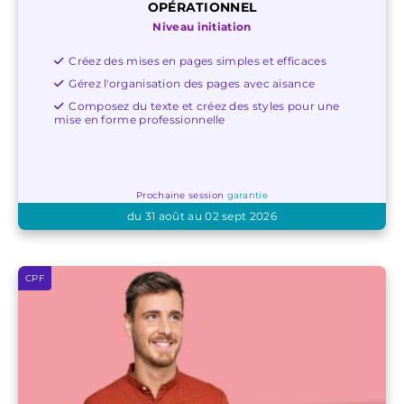
OPÉRATIONNEL
Niveau initiation
Créez des mises en pages simples et efficaces
Gérez l'organisation des pages avec aisance
Composez du texte et créez des styles pour une
mise en forme professionnelle
Prochaine session
garantie
du 31 août au 02 sept 2026
CPF