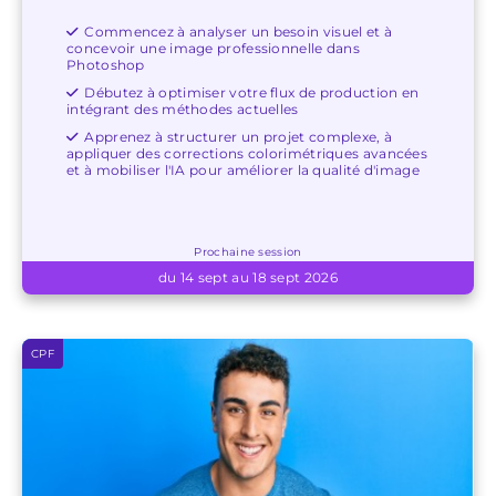
Commencez à analyser un besoin visuel et à
concevoir une image professionnelle dans
Photoshop
Débutez à optimiser votre flux de production en
intégrant des méthodes actuelles
Apprenez à structurer un projet complexe, à
appliquer des corrections colorimétriques avancées
et à mobiliser l'IA pour améliorer la qualité d'image
Prochaine session
du 14 sept au 18 sept 2026
CPF