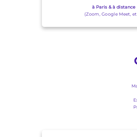
à Paris & à distance
(Zoom, Google Meet, etc
Ma
E
P