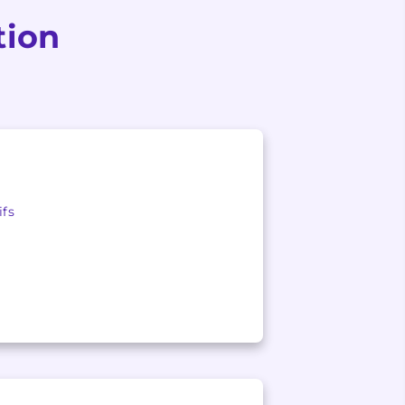
tion
ifs