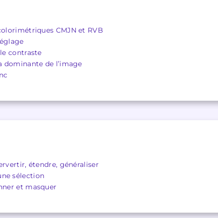
 colorimétriques CMJN et RVB
réglage
 le contraste
 la dominante de l’image
anc
rvertir, étendre, généraliser
ne sélection
onner et masquer