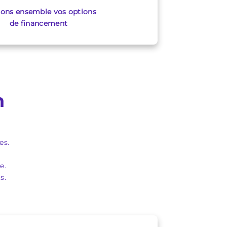
ions ensemble vos options
de financement
n
es.
e.
s.