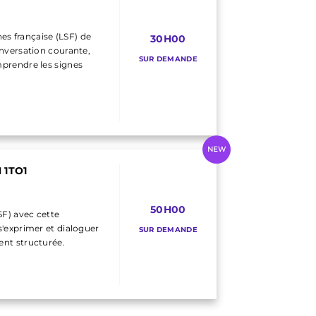
nes française (LSF) de
30H00
onversation courante,
SUR DEMANDE
mprendre les signes
NEW
 1TO1
50H00
SF) avec cette
s'exprimer et dialoguer
SUR DEMANDE
ent structurée.