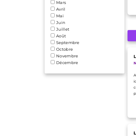
Mars
Avril
Mai
Juin
Juillet
Août
Septembre
Octobre
Novembre
L
Décembre
N
A
i
c
p
L