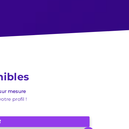
nibles
 sur mesure
tre profil !