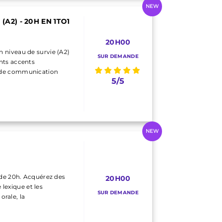
NEW
A2) - 20H EN 1TO1
20H00
 niveau de survie (A2)
SUR DEMANDE
nts accents
e de communication
5/5
NEW
 de 20h. Acquérez des
20H00
 lexique et les
SUR DEMANDE
orale, la