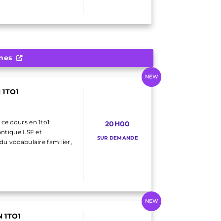
gnes
NEW
 1TO1
 ce cours en 1to1:
20H00
mantique LSF et
SUR DEMANDE
u vocabulaire familier,
NEW
 1TO1