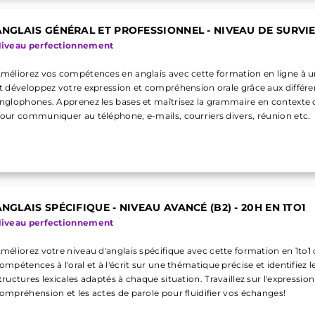
ANGLAIS GÉNÉRAL ET PROFESSIONNEL - NIVEAU DE SURVIE (
iveau perfectionnement
méliorez vos compétences en anglais avec cette formation en ligne à un
t développez votre expression et compréhension orale grâce aux différe
nglophones. Apprenez les bases et maîtrisez la grammaire en context
our communiquer au téléphone, e-mails, courriers divers, réunion etc.
NGLAIS SPÉCIFIQUE - NIVEAU AVANCÉ (B2) - 20H EN 1TO1
iveau perfectionnement
méliorez votre niveau d'anglais spécifique avec cette formation en 1to1
ompétences à l'oral et à l'écrit sur une thématique précise et identifiez le
tructures lexicales adaptés à chaque situation. Travaillez sur l'expression 
ompréhension et les actes de parole pour fluidifier vos échanges!