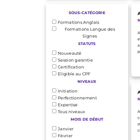
SOUS-CATÉGORIE
N
Formations Anglais
Formations Langue des
A
Signes
e
STATUTS
a
p
Nouveauté
Session garantie
Certification
Eligible au CPF
NIVEAUX
Initiation
A
Perfectionnement
N
Expertise
Tous niveaux
A
c
MOIS DE DÉBUT
s
Janvier
c
Février