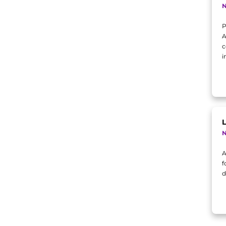
N
P
A
c
i
L
N
A
f
d