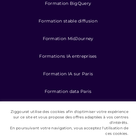
Formation BigQuery
Formation stable diffusion
Formation MidJourney
Formations IA entreprises
Formation IA sur Paris
Formation data Paris
Formations data
Ziggourat utilise des cookies afin d'optimiser votre expérience
sur ce site et vous propose des offres adaptées à vos centres
d'intérêts.
Formation IA pour entreprises
En poursuivant votre navigation, vous acceptez l'utilisation de
ces cookies.