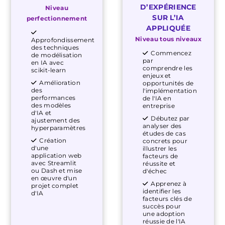
D’EXPÉRIENCE
Niveau
SUR L’IA
perfectionnement
APPLIQUÉE
Niveau tous niveaux
Approfondissement
des techniques
Commencez
de modélisation
par
en IA avec
comprendre les
scikit-learn
enjeux et
Amélioration
opportunités de
des
l'implémentation
performances
de l'IA en
des modèles
entreprise
d'IA et
Débutez par
ajustement des
analyser des
hyperparamètres
études de cas
Création
concrets pour
d'une
illustrer les
application web
facteurs de
avec Streamlit
réussite et
ou Dash et mise
d'échec
en œuvre d'un
Apprenez à
projet complet
identifier les
d'IA
facteurs clés de
succès pour
une adoption
réussie de l'IA