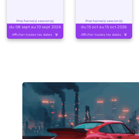
Prochaine(s) session(s)
Prochaine(s) session(s)
du 08 sept au 10 sept 2026
du 15 oct au 15 oct 2026
Afficher toutes les dates
Afficher toutes les dates