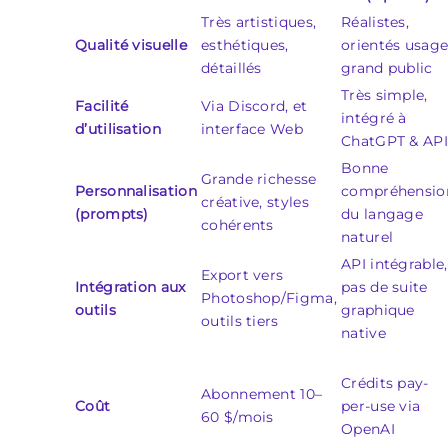
Très artistiques,
Réalistes,
Qualité visuelle
esthétiques,
orientés usag
détaillés
grand public
Très simple,
Facilité
Via Discord, et
intégré à
d’utilisation
interface Web
ChatGPT & API
Bonne
Grande richesse
Personnalisation
compréhensio
créative, styles
(prompts)
du langage
cohérents
naturel
API intégrable,
Export vers
Intégration aux
pas de suite
Photoshop/Figma,
outils
graphique
outils tiers
native
Crédits pay-
Abonnement 10–
Coût
per-use via
60 $/mois
OpenAI