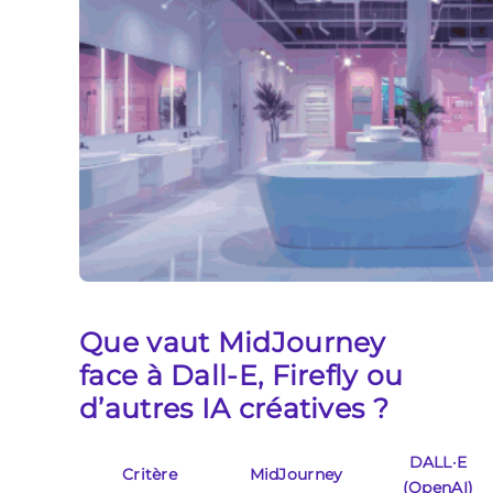
Que vaut MidJourney
face à Dall-E, Firefly ou
d’autres IA créatives ?
DALL·E
Critère
MidJourney
(OpenAI)