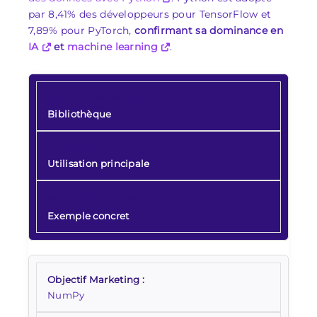
par 8,41% des développeurs pour TensorFlow et
7,89% pour PyTorch,
confirmant sa dominance en
IA
et
machine learning
.
Bibliothèque
Utilisation principale
Exemple concret
NumPy