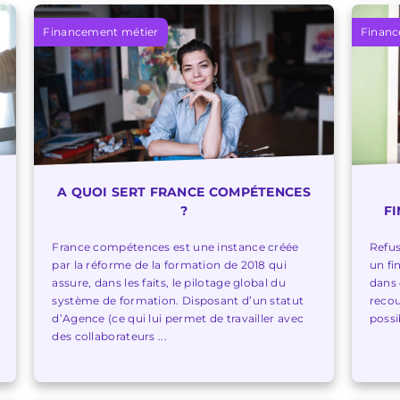
Financement métier
Financ
A QUOI SERT FRANCE COMPÉTENCES
?
F
France compétences est une instance créée
Refus
par la réforme de la formation de 2018 qui
un fi
assure, dans les faits, le pilotage global du
dans 
système de formation. Disposant d’un statut
recou
d’Agence (ce qui lui permet de travailler avec
possib
des collaborateurs ...