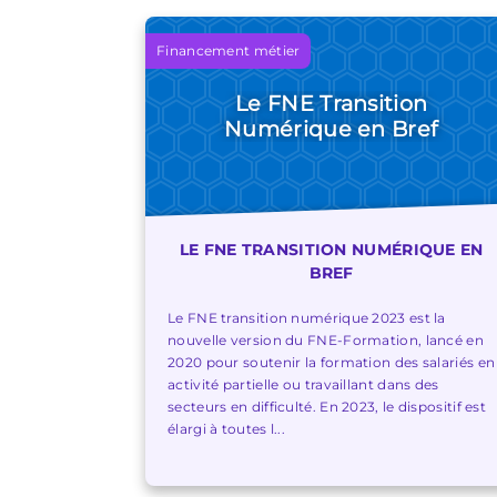
Financement métier
Le FNE Transition
Numérique en Bref
LE FNE TRANSITION NUMÉRIQUE EN
BREF
Le FNE transition numérique 2023 est la
nouvelle version du FNE-Formation, lancé en
2020 pour soutenir la formation des salariés en
activité partielle ou travaillant dans des
secteurs en difficulté. En 2023, le dispositif est
élargi à toutes l...