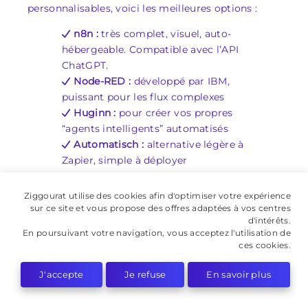
personnalisables, voici les meilleures options :
n8n :
très complet, visuel, auto-
hébergeable. Compatible avec l’API
ChatGPT.
Node-RED :
développé par IBM,
puissant pour les flux complexes
Huginn :
pour créer vos propres
“agents intelligents” automatisés
Automatisch :
alternative légère à
Zapier, simple à déployer
Ces solutions demandent un peu plus de
Ziggourat utilise des cookies afin d'optimiser votre expérience
technique, mais offrent
une liberté totale
et
aucun
sur ce site et vous propose des offres adaptées à vos centres
coût caché
.
d'intérêts.
En poursuivant votre navigation, vous acceptez l'utilisation de
Parfait pour les profils techniques ou les petites
ces cookies.
équipes agiles.
J'accepte
Je refuse
En savoir plus