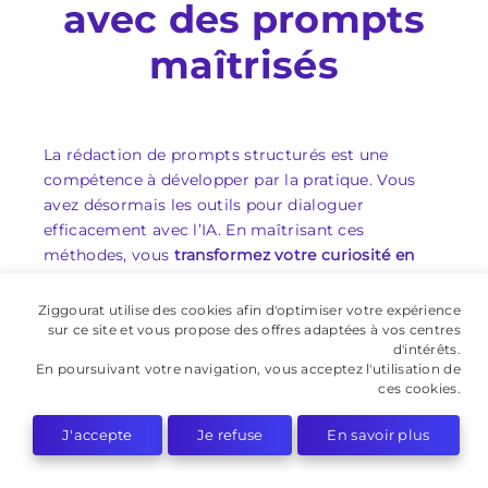
avec des prompts
maîtrisés
La rédaction de prompts structurés est une
compétence à développer par la pratique. Vous
avez désormais les outils pour dialoguer
efficacement avec l’IA. En maîtrisant ces
méthodes, vous
transformez votre curiosité en
résultats concrets
: générer du code, rédiger ou
analyser des données.
Ziggourat utilise des cookies afin d'optimiser votre expérience
sur ce site et vous propose des offres adaptées à vos centres
Voici votre
plan d’action pour maîtriser l’art du
d'intérêts.
En poursuivant votre navigation, vous acceptez l'utilisation de
prompt
:
ces cookies.
Définir un rôle et un contexte
: Précisez le
J'accepte
Je refuse
En savoir plus
rôle de l’IA, comme « ingénieur en data »
ou « rédacteur web ». Par exemple, un
prompt débutant par « Agis comme un