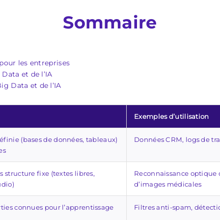
Sommaire
 pour les entreprises
 Data et de l’IA
g Data et de l’IA
Exemples d’utilisation
éfinie (bases de données, tableaux)
Données CRM, logs de tra
es
 structure fixe (textes libres,
Reconnaissance optique d
udio)
d’images médicales
rties connues pour l’apprentissage
Filtres anti-spam, détecti