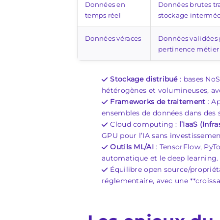
Données en
Données brutes t
temps réel
stockage interméd
Données véraces
Données validées p
pertinence métier
Stockage distribué
: bases NoS
hétérogènes et volumineuses, ave
Frameworks de traitement
: Ap
ensembles de données dans des s
Cloud computing :
l’IaaS (Inf
GPU pour l’IA sans investissemen
Outils ML/AI
: TensorFlow, PyTo
automatique et le deep learning.
Équilibre open source/propriét
réglementaire, avec une **croissa