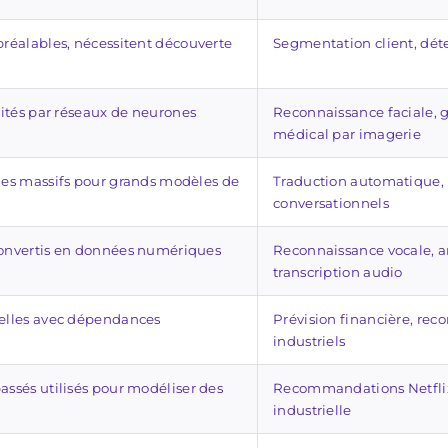
préalables, nécessitent découverte
Segmentation client, déte
aités par réseaux de neurones
Reconnaissance faciale, 
médical par imagerie
ues massifs pour grands modèles de
Traduction automatique,
conversationnels
onvertis en données numériques
Reconnaissance vocale, an
transcription audio
elles avec dépendances
Prévision financière, rec
industriels
ssés utilisés pour modéliser des
Recommandations Netflix
industrielle