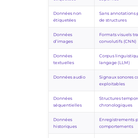
Données non
Sans annotations 
étiquetées
de structures
Données
Formats visuels tr
d’images
convolutifs (CNN)
Données
Corpus linguistiq
textuelles
langage (LLM)
Données audio
Signaux sonores c
exploitables
Données
Structures tempor
séquentielles
chronologiques
Données
Enregistrements pa
historiques
comportements