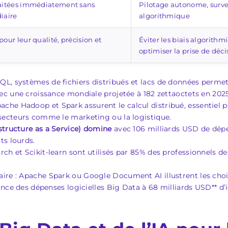
raitées immédiatement sans
Pilotage autonome, survei
iaire
algorithmique
our leur qualité, précision et
Éviter les biais algorith
optimiser la prise de déci
QL, systèmes de fichiers distribués et lacs de données perme
c une croissance mondiale projetée à 182 zettaoctets en 2025
ache Hadoop et Spark assurent le calcul distribué, essentiel 
ecteurs comme le marketing ou la logistique.
rastructure as a Service) domine
avec 106 milliards USD de dépe
ts lourds.
rch et Scikit-learn sont utilisés par 85% des professionnels de
aire : Apache Spark ou Google Document AI illustrent les choix
nce des dépenses logicielles Big Data à 68 milliards USD** d’i