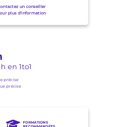
ontactez un conseiller
our plus d'information
n
h en 1to1
ue précise
que précise
FORMATIONS
RECOMMANDÉES