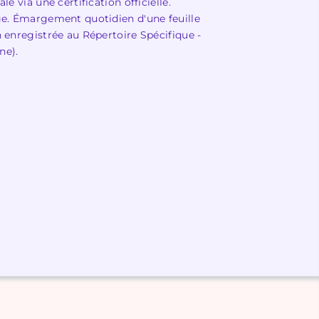
le via une certification officielle.
age. Émargement quotidien d'une feuille
n enregistrée au Répertoire Spécifique -
ne).