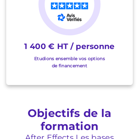
★
★
★
★
★
1 400 € HT / personne
Etudions ensemble vos options
de financement
Objectifs de la
formation
After Effects Les bases