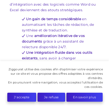
d’intégration avec des logiciels comme Word ou
Excel deviennent des atouts stratégiques.
Un gain de temps considérable
en
automatisant les tâches de rédaction, de
synthèse et de traduction.
Une
amélioration itérative de vos
documents
grâce à un assistant de
relecture disponible 24/7.
Une intégration fluide dans vos outils
existants
, sans avoir à changer
constamment de fenêtre ou d’application.
Le
développement de nouvelles
Ziggourat utilise des cookies afin d'optimiser votre expérience
sur ce site et vous propose des offres adaptées à vos centres
compétences valorisées sur le marché du
d'intérêts.
travail
, que vous soyez développeur ou
En poursuivant votre navigation, vous acceptez l'utilisation de
professionnel de la bureautique.
ces cookies.
Les entreprises recherchent aujourd’hui des
J'accepte
Je refuse
En savoir plus
profils capables de conjuguer expertise technique
et créativité. En cultivant ces compétences, vous