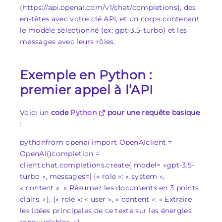
(https://api.openai.com/v1/chat/completions), des
en-têtes avec votre clé API, et un corps contenant
le modèle sélectionné (ex: gpt-3.5-turbo) et les
messages avec leurs rôles.
Exemple en Python :
premier appel à l’API
Voici un
code
Python
pour une requête basique
:
pythonfrom openai import OpenAIclient =
OpenAI()completion =
client.chat.completions.create( model= »gpt-3.5-
turbo », messages=[ {« role »: « system »,
« content »: « Résumez les documents en 3 points
clairs. »}, {« role »: « user », « content »: « Extraire
les idées principales de ce texte sur les énergies
renouvelables. »}