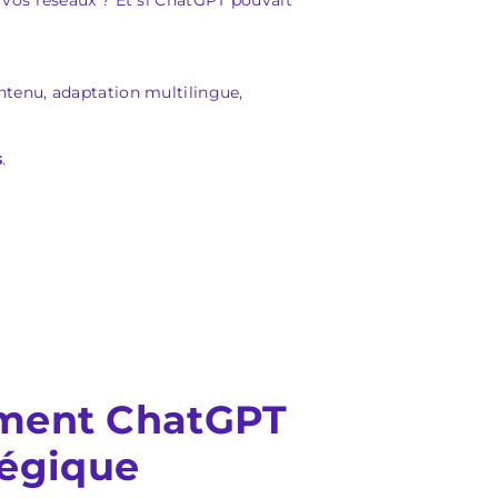
vos réseaux ? Et si ChatGPT pouvait
ntenu, adaptation multilingue,
s
.
mment ChatGPT
tégique