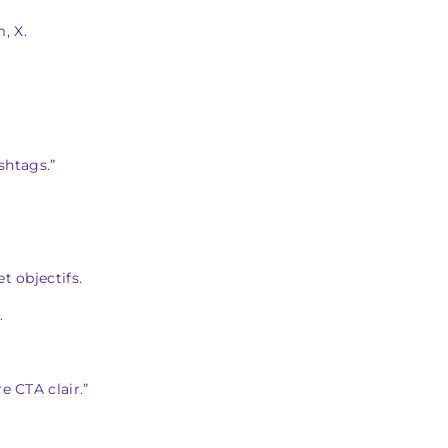
, X.
shtags.”
t objectifs.
.
e CTA clair.”