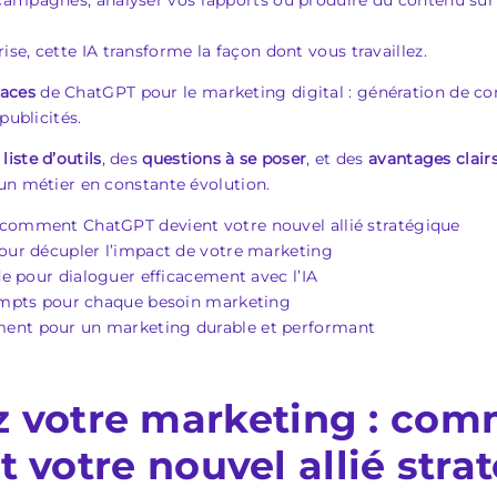
campagnes, analyser vos rapports ou produire du contenu sur 
e, cette IA transforme la façon dont vous travaillez.
caces
de ChatGPT pour le marketing digital : génération de co
publicités.
e
liste d’outils
, des
questions à se poser
, et des
avantages clair
r un métier en constante évolution.
 comment ChatGPT devient votre nouvel allié stratégique
pour décupler l’impact de votre marketing
ide pour dialoguer efficacement avec l’IA
rompts pour chaque besoin marketing
ment pour un marketing durable et performant
z votre marketing : co
t votre nouvel allié stra