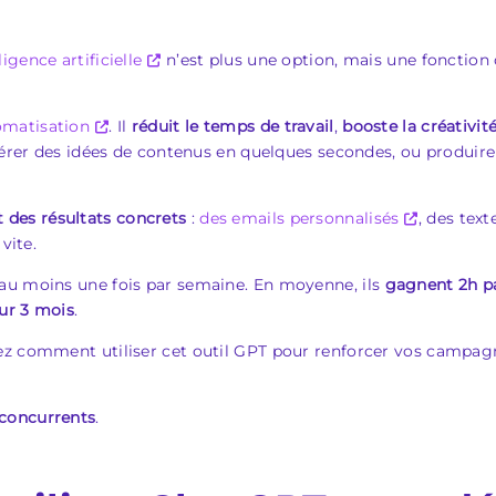
ligence artificielle
n’est plus une option, mais une fonction cl
omatisation
. Il
réduit le temps de travail
,
booste la
créativit
énérer des idées de contenus en quelques secondes, ou produi
t des résultats concrets
:
des emails personnalisés
, des tex
vite.
au moins une fois par semaine. En moyenne, ils
gagnent
2h p
ur 3
mois
.
ez comment utiliser cet outil GPT pour renforcer vos campagn
 concurrents
.