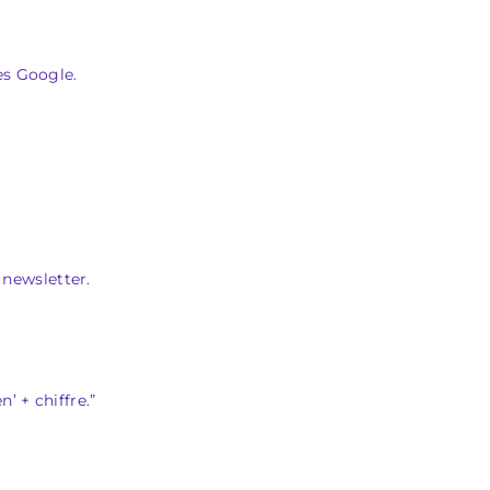
es Google.
 newsletter.
’ + chiffre.”