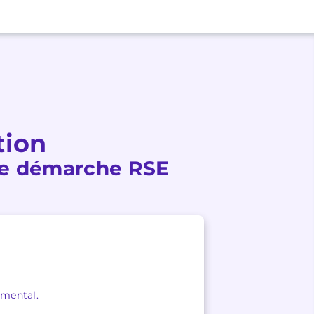
tion
otre démarche RSE
emental.