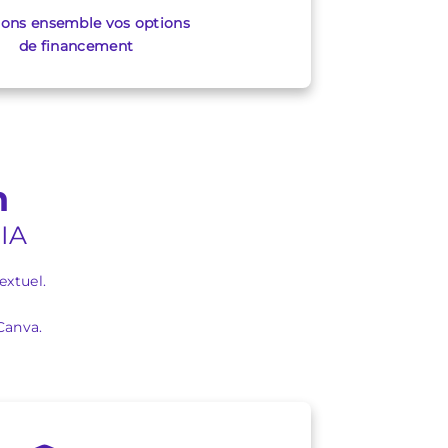
ions ensemble vos options
de financement
n
'IA
extuel.
Canva.