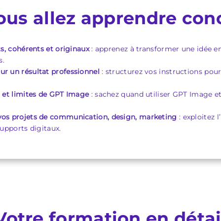
ous allez apprendre co
ts, cohérents et originaux
: apprenez à transformer une idée e
s.
r un résultat professionnel
: structurez vos instructions pou
s et limites de GPT Image
: sachez quand utiliser GPT Image e
os projets de communication, design, marketing
: exploitez 
upports digitaux.
Votre formation en détai