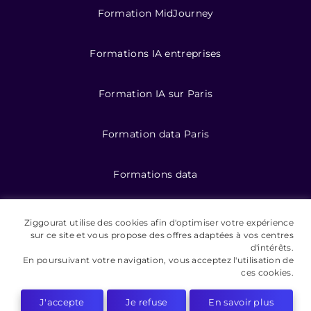
Formation MidJourney
Formations IA entreprises
Formation IA sur Paris
Formation data Paris
Formations data
Formation IA pour entreprises
Ziggourat utilise des cookies afin d'optimiser votre expérience
sur ce site et vous propose des offres adaptées à vos centres
d'intérêts.
En poursuivant votre navigation, vous acceptez l'utilisation de
©️ 2026 Ziggourat formations
ces cookies.
Mentions légales
J'accepte
Je refuse
En savoir plus