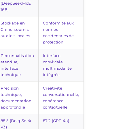
(DeepSeekMoE
16B)
Stockage en
Conformité aux
Chine, soumis
normes
aux lois locales
occidentales de
protection
Personnalisation
Interface
étendue,
conviviale,
interface
multimodalité
technique
intégrée
Précision
Créativité
technique,
conversationnelle,
documentation
cohérence
approfondie
contextuelle
88.5 (DeepSeek
87.2 (GPT-4o)
V3)