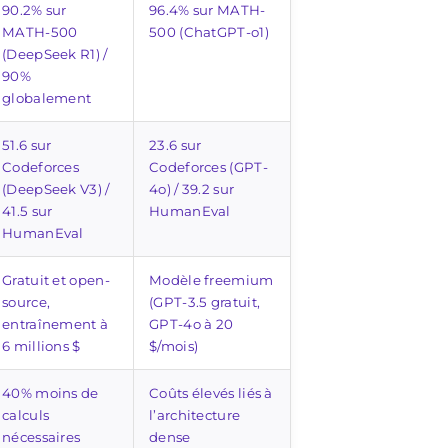
90.2% sur
96.4% sur MATH-
MATH-500
500 (ChatGPT-o1)
(DeepSeek R1) /
90%
globalement
51.6 sur
23.6 sur
Codeforces
Codeforces (GPT-
(DeepSeek V3) /
4o) / 39.2 sur
41.5 sur
HumanEval
HumanEval
Gratuit et open-
Modèle freemium
source,
(GPT-3.5 gratuit,
entraînement à
GPT-4o à 20
6 millions $
$/mois)
40% moins de
Coûts élevés liés à
calculs
l’architecture
nécessaires
dense