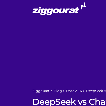
Ziggourat
>
Blog
>
Data & IA
>
DeepSeek vs
DeepSeek vs ChatG