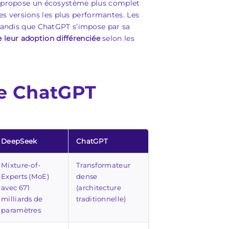
PT propose un écosystème plus complet
s versions les plus performantes. Les
 tandis que ChatGPT s’impose par sa
 leur adoption différenciée
selon les
de ChatGPT
DeepSeek
ChatGPT
Mixture-of-
Transformateur
Experts (MoE)
dense
avec 671
(architecture
milliards de
traditionnelle)
paramètres