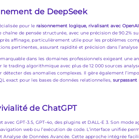
onnement de DeepSeek
écialisée pour le
raisonnement logique, rivalisant avec Open
une chaîne de pensée structurée, avec une précision de 90.2% 
après affinage, particulièrement utile pour les problèmes co
ions pertinentes, assurant rapidité et précision dans l’analys
arquable dans les domaines professionnels exigeant une analy
 le trading algorithmique avec plus de 12 000 sources analysé
ur détecter des anomalies complexes. Il gère également l’impor
SQL exact pour les bases de données relationnelles,
surpassant
ivialité de ChatGPT
 avec GPT-3.5, GPT-4o, des plugins et DALL-E 3. Son mode 
igation web ou l’exécution de code. L’interface unifiée perm
 Analyse de Données Avancée. Cette approche intégrée facili