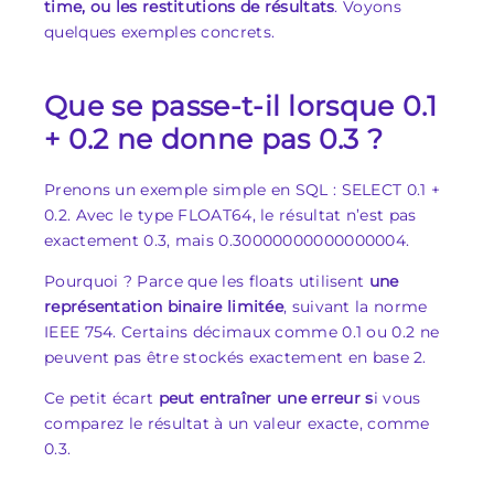
time, ou les restitutions de résultats
. Voyons
quelques exemples concrets.
Que se passe-t-il lorsque 0.1
+ 0.2 ne donne pas 0.3 ?
Prenons un exemple simple en SQL :
SELECT 0.1 +
0.2
. Avec le type FLOAT64, le résultat n’est pas
exactement
0.3
, mais
0.30000000000000004
.
Pourquoi ? Parce que les floats utilisent
une
représentation binaire limitée
, suivant la norme
IEEE 754. Certains décimaux comme
0.1
ou
0.2
ne
peuvent pas être stockés exactement en base 2.
Ce petit écart
peut entraîner une erreur s
i vous
comparez le résultat à un valeur exacte, comme
0.3
.