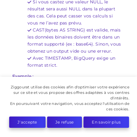
Si vous castez une valeur NULL, le
résultat sera aussi NULL dans la plupart
des cas. Cela peut casser vos calculs si
vous ne l’avez pas prévu.
CAST(bytes AS STRING) est valide, mais
les données binaires doivent être dans un
format supporté (ex : base64). Sinon, vous
obtenez un output vide ou une erreur.
Avec TIMESTAMP, BigQuery exige un
format strict.
Exemple :
Ziggourat utilise des cookies afin d'optimiser votre expérience
CAST(« 2023-05-10 15:30:00 » AS TIMESTAMP)
sur ce site et vous propose des offres adaptées à vos centres
d'intérêts.
Cela fonctionne, mais si vous oubliez l’heure, le
En poursuivant votre navigation, vous acceptez l'utilisation de
CAST échoue. Pensez aussi au fuseau horaire si
ces cookies.
vous travaillez sur des données de plusieurs
locations.
J'accepte
Je refuse
En savoir plus