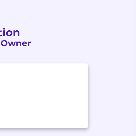
tion
t Owner