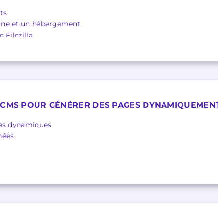
ts
ine et un hébergement
 Filezilla
N CMS POUR GÉNÉRER DES PAGES DYNAMIQUEMEN
tes dynamiques
nées
l