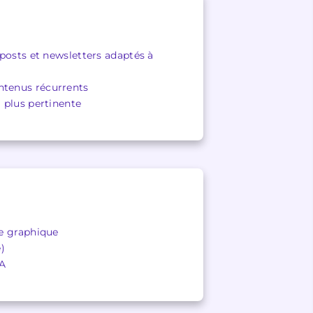
 posts et newsletters adaptés à
ntenus récurrents
a plus pertinente
te graphique
)
IA