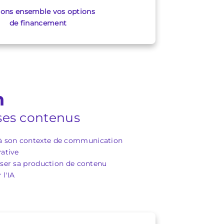
ions ensemble vos options
de financement
n
 ses contenus
é à son contexte de communication
rative
tiser sa production de contenu
l'IA