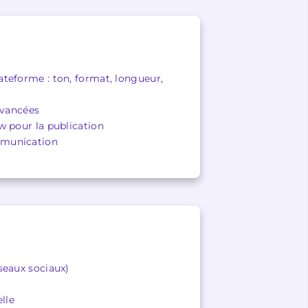
teforme : ton, format, longueur,
avancées
w pour la publication
ommunication
seaux sociaux)
lle