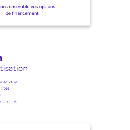
ions ensemble vos options
de financement
n
tisation
ndez-vous
antes
g
stant IA