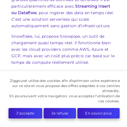
particulièrement efficace avec
Streaming Insert
ou Dataflow
, pour ingérer des data en temps réel.
C’est une solution serverless qui scale
automatiquement sans gestion d’infrastructure.
Snowflake, lui, propose Snowpipe, un outil de
chargement quasi temps réel. Il fonctionne bien
avec les cloud providers comme AWS, Azure et
GCP, mais avec un coût plus précis car basé sur le
temps de compute réellement utilisé.
Si votre priorité est
la latence minimale, l’agilité
de traitement, et l’intégration fluide
avec d’autres
Ziggourat utilise des cookies afin d'optimiser votre expérience
services Google, BigQuery est clairement
sur ce site et vous propose des offres adaptées à vos centres
d'intérêts.
optimisé.
En poursuivant votre navigation, vous acceptez l'utilisation de
ces cookies.
Pour des workloads planifiés ou des volumes
constants mais non critiques en temps réel,
J'accepte
Je refuse
En savoir plus
Snowflake peut suffire, avec un meilleur contrôle
sur les coûts.