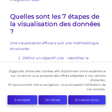
Quelles sont les 7 étapes de
la visualisation des données
?
Une visualisation efficace suit une méthodologie
structurée.
Définir un objectif clair : identifiez la
question à résoudre.
Collecter les données : réunissez des
Ziggourat utilise des cookies afin d'optimiser votre expérience
sources fiables (bases de données, Excel,
sur ce site et vous propose des offres adaptées à vos centres
d'intérêts.
outils métiers).
En poursuivant votre navigation, vous acceptez l'utilisation de
Nettoyer les données : corrigez les erreurs
ces cookies.
ou les doublons pour éviter les biais.
Choisir le bon format : un graphique en
J'accepte
Je refuse
En savoir plus
barres pour comparer, une courbe pour
suivre une évolution, etc.