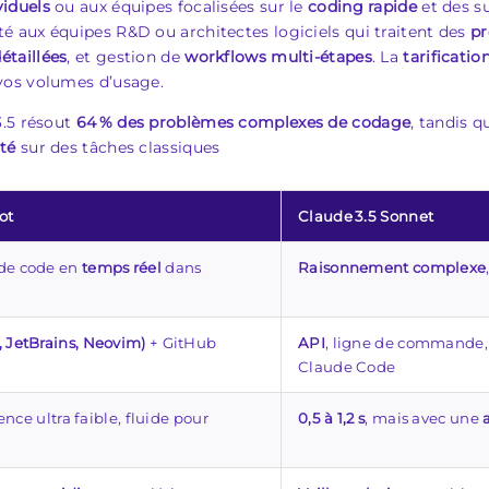
viduels
ou aux équipes focalisées sur le
coding rapide
et des s
té aux équipes R&D ou architectes logiciels qui traitent des
pr
étaillées
, et gestion de
workflows multi‑étapes
. La
tarificatio
 vos volumes d’usage.
3.5 résout
64 % des problèmes complexes de codage
, tandis q
té
sur des tâches classiques
ot
Claude 3.5 Sonnet
de code en
temps réel
dans
Raisonnement complexe
, JetBrains, Neovim)
+ GitHub
API
, ligne de commande, 
Claude Code
ence ultra faible, fluide pour
0,5 à 1,2 s
, mais avec une