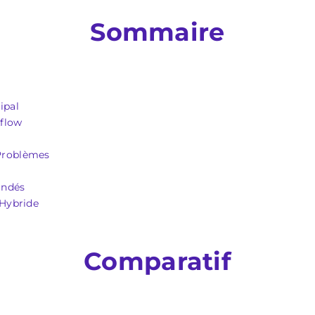
Sommaire
ipal
kflow
Problèmes
andés
 Hybride
Comparatif