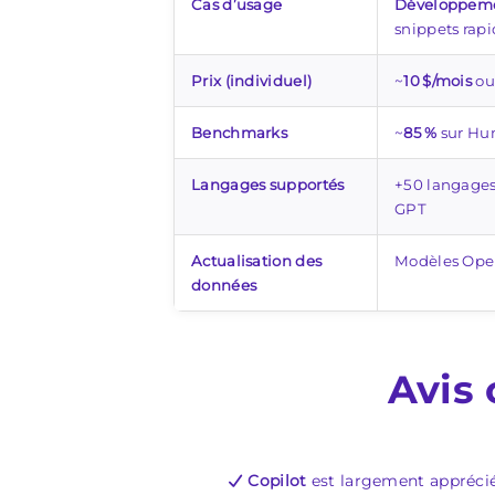
Cas d’usage
Développeme
snippets rapi
Prix (individuel)
~
10 $/mois
o
Benchmarks
~
85 %
sur Hu
Langages supportés
+50 langages
GPT
Actualisation des
Modèles Open
données
Avis 
Copilot
est largement appréci