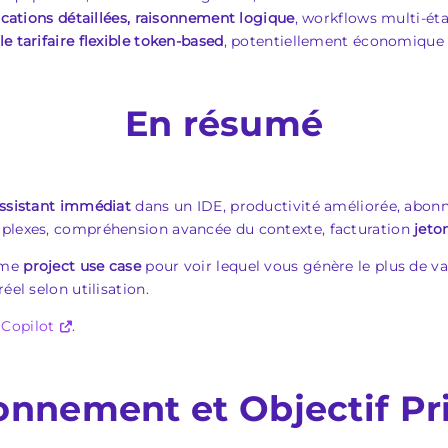
ications détaillées, raisonnement logique
, workflows multi-éta
e tarifaire flexible token-based
, potentiellement économique 
En résumé
ssistant immédiat
dans un IDE, productivité améliorée, abonn
mplexes, compréhension avancée du contexte, facturation
jeto
même
project use case
pour voir lequel vous génère le plus de val
éel selon utilisation.
 Copilot
.
onnement et Objectif Pr