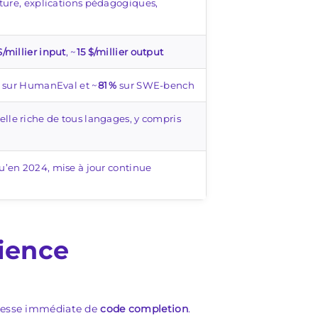
cture, explications pédagogiques,
$/millier input
, ~
15 $/millier output
sur HumanEval et ~
81 %
sur SWE-bench
le riche de tous langages, y compris
u’en 2024, mise à jour continue
rience
itesse immédiate de
code completion
.