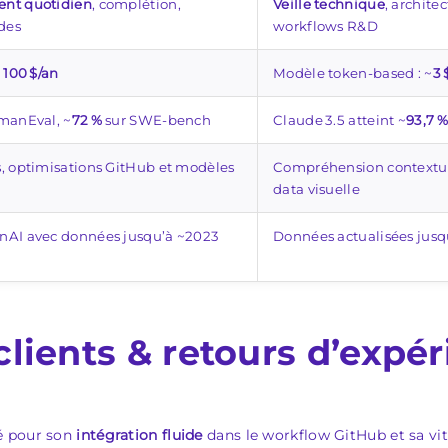
nt quotidien
, complétion,
Veille technique
, archite
des
workflows R&D
u
100 $/an
Modèle token-based : ~
3 
manEval, ~
72 %
sur SWE-bench
Claude 3.5 atteint ~
93,7 %
, optimisations GitHub et modèles
Compréhension contextuel
data visuelle
AI avec données jusqu’à ~2023
Données actualisées jusq
clients & retours d’expé
é pour son
intégration fluide
dans le workflow GitHub et sa v