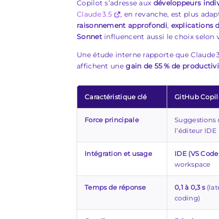
Copilot s’adresse aux
développeurs indi
Claude 3.5
, en revanche, est plus adap
raisonnement approfondi
,
explications d
Sonnet
influencent aussi le choix selon
Une étude interne rapporte que Claude 
affichent une
gain de 55 % de productivi
Caractéristique clé
GitHub Copil
Force principale
Suggestions 
l’éditeur IDE
Intégration et usage
IDE (VS Code
workspace
Temps de réponse
0,1 à 0,3 s
(lat
coding)