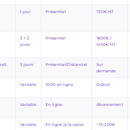
a
1 jour
Présentiel
750€ HT
3 + 2
Présentiel
1800€ /
jours
1450€ HT
rat)
3 jours
Présentiel/Distanciel
Sur
demande
Variable
100% en ligne
Gratuit
Variable
En ligne
Abonnement
Variable
En ligne (à la carte)
~15-200€