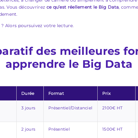
étences, à changer de carrière ou simplement à comprendre le
pas. Vous découvrirez
ce qu’est réellement le Big Data
, commen
idement.
 ? Alors poursuivez votre lecture.
ratif des meilleures f
apprendre le Big Data
Durée
Format
Prix
3 jours
Présentiel/Distanciel
2100€ HT
2 jours
Présentiel
1500€ HT