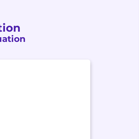
tion
uation