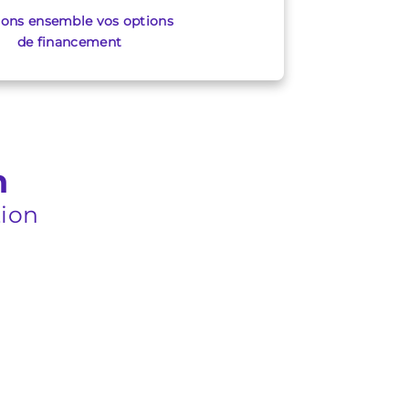
ions ensemble vos options
de financement
n
tion