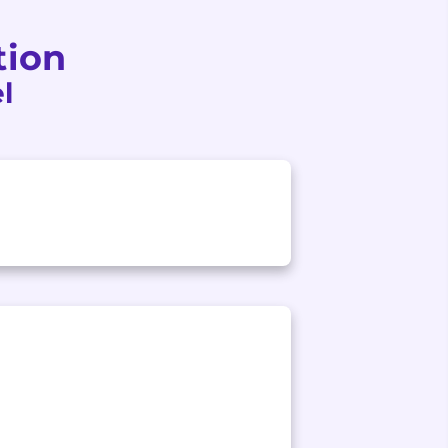
tion
l