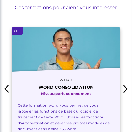
Ces formations pourraient vous intéresser
CPF
WORD
WORD CONSOLIDATION
Niveau perfectionnement
Cette formation word vous permet de vous
rappeler les fonctions de base du logiciel de
traitement de texte Word. Utiliser les fonctions
d'automatisation et gérer ses propres modèles de
document dans office 365 word.