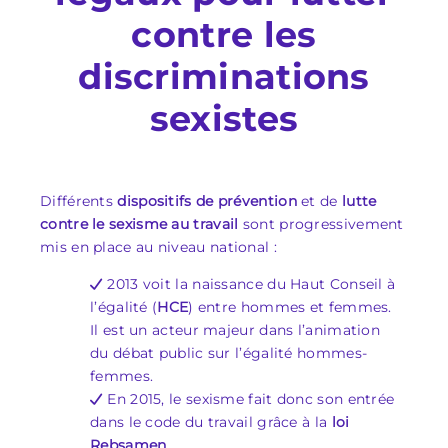
contre les
discriminations
sexistes
Différents
dispositifs de prévention
et de
lutte
contre le sexisme au travail
sont progressivement
mis en place au niveau national :
2013 voit la naissance du Haut Conseil à
l’égalité (
HCE
) entre hommes et femmes.
Il est un acteur majeur dans l’animation
du débat public sur l’égalité hommes-
femmes.
En 2015, le sexisme fait donc son entrée
dans le code du travail grâce à la
loi
Rebsamen
.