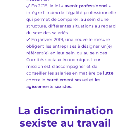
En 2018, la loi «
avenir professionnel
»
intègre l’ index de l’égalité professionnelle
qui permet de comparer, au sein d’une
structure, différentes situations au regard
du sexe des salariés.
En janvier 2019, une nouvelle mesure
obligent les entreprises à désigner un(e)
référent(e) en leur sein, ou au sein des
Comités sociaux économique. Leur
mission est d’accompagner et de
conseiller les salariés en matière de
lutte
contre le
harcèlement sexuel et les
agissements sexistes
.
La discrimination
sexiste au travail