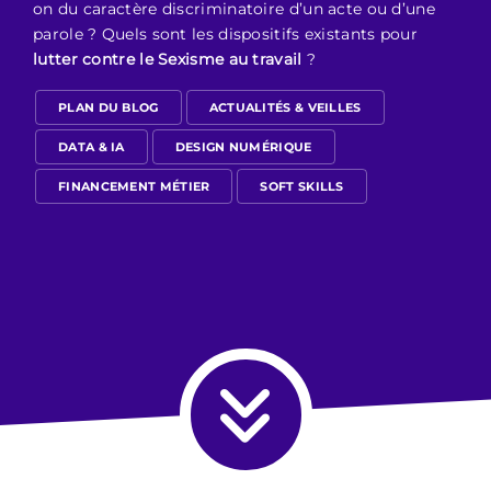
on du caractère discriminatoire d’un acte ou d’une
parole ? Quels sont les dispositifs existants pour
lutter contre le Sexisme au travail
?
PLAN DU BLOG
ACTUALITÉS & VEILLES
DATA & IA
DESIGN NUMÉRIQUE
FINANCEMENT MÉTIER
SOFT SKILLS