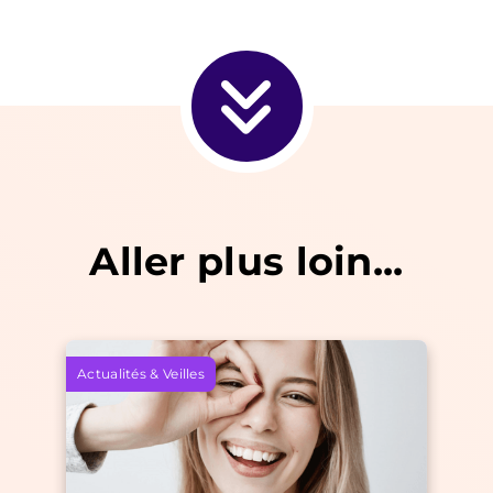
Aller plus loin...
Actualités & Veilles