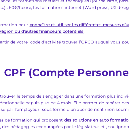
nance les formations métiers et techniques (journalisme, pas
etc.) : 60€/heure, les formations internet (Word press, UX desi
formation pour
connaître et utiliser les différentes mesures d’
 Région ou d’autres financeurs potentiels.
partir de votre code d’activité trouver l’OPCO auquel vous po
u
CPF
(Compte Personnel
trouver le temps de s’engager dans une formation plus individ
érationnelle depuis plus de 4 mois. Elle permet de repérer de
osé par l’employeur sous forme d’un abondement (non soumis a
mes de formation qui proposent
des solutions en auto formatio
, des pédagogies encouragées par le législateur et , soulignon