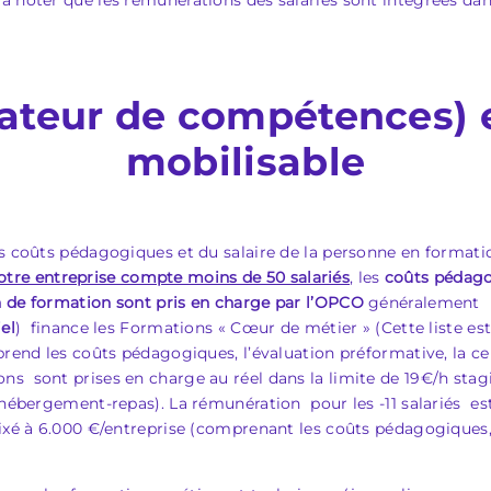
 noter que les rémunérations des salariés sont intégrées dans 
ateur de compétences) 
mobilisable
es coûts pédagogiques et du salaire de la personne en formati
votre entreprise compte moins de 50 salariés
, les
coûts pédagog
ion de formation sont pris en charge par l’OPCO
généralement à 
iel
) finance les Formations « Cœur de métier » (Cette liste es
rend les coûts pédagogiques, l’évaluation préformative, la certi
s sont prises en charge au réel dans la limite de 19€/h stag
-hébergement-repas). La rémunération pour les -11 salariés est
ixé à 6.000 €/entreprise (comprenant les coûts pédagogiques,