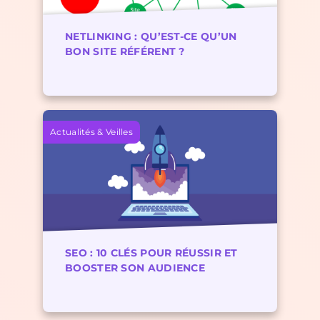
NETLINKING : QU’EST-CE QU’UN
BON SITE RÉFÉRENT ?
Actualités & Veilles
SEO : 10 CLÉS POUR RÉUSSIR ET
BOOSTER SON AUDIENCE