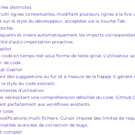
hes distinctes
ti-lignes contextuelles, modifiant plusieurs lignes à la fois v
 sur le style du développeur, acceptées via la touche Tab.
portés
quants et insère automatiquement les imports correspondant
lité d’auto-importation proactive.
pilot
 code en temps réel sous forme de texte grisé. L’utilisateur 
r de code.
ub Copilot
rant des suggestions au fur et à mesure de la frappe. Il génè
le style du code existant.
textes d’utilisation
es nécessitant une compréhension détaillée du code. GitHub C
ant parfaitement aux workflows existants.
e code
modifications multi-fichiers. Cursor impose des limites de re
nnalités avancées de correction de bugs.
jet complet