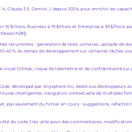
4, Claude 3.5, Gemini…) depuis 2024, pour enrichir les capac
on 10 $/mois, Business à 19 $/mois et Enterprise à 39 $/mois par
n0search28]).
 récurrentes : génération de tests unitaires, uploade de do
’à 30–40 % du temps de développement sur certaines tâches co
le cloud GitHub, risque de télémetrie et de confidentialité sui 
 Code, développé par Anysphere Inc, dédié aux développeurs a
tures intelligentes, navigation contextuelle de multiples fich
et, pas seulement du fichier en cours : suggestions, refactor
 côté du code, très utile pour des commentaires, modifications