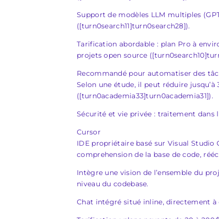
Support de modèles LLM multiples (GPT‑
([turn0search11]turn0search28]).
Tarification abordable : plan Pro à envir
projets open source ([turn0search10]tur
Recommandé pour automatiser des tâches
Selon une étude, il peut réduire jusqu
([turn0academia33]turn0academia31]).
Sécurité et vie privée : traitement dans 
Cursor
IDE propriétaire basé sur Visual Studio
comprehension de la base de code, réécri
Intègre une vision de l’ensemble du proj
niveau du codebase.
Chat intégré situé inline, directement à