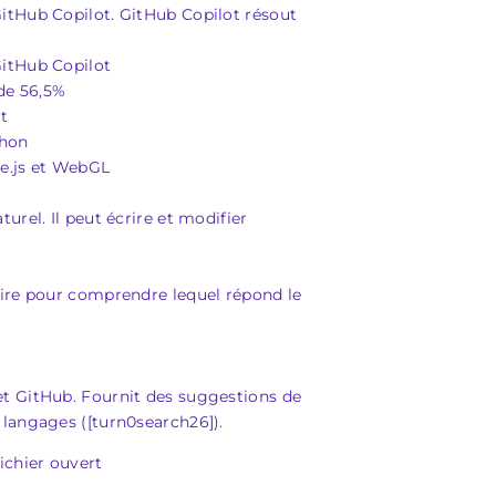
itHub Copilot. GitHub Copilot résout
GitHub Copilot
de 56,5%
t
thon
ee.js et WebGL
rel. Il peut écrire et modifier
aire pour comprendre lequel répond le
et GitHub. Fournit des suggestions de
 langages ([turn0search26]).
ichier ouvert