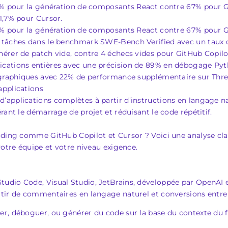
83% pour la génération de composants React contre 67% pour G
1,7% pour Cursor.
83% pour la génération de composants React contre 67% pour 
0 tâches dans le benchmark SWE-Bench Verified avec un taux 
érer de patch vide, contre 4 échecs vides pour GitHub Copilo
ications entières avec une précision de 89% en débogage Py
s graphiques avec 22% de performance supplémentaire sur Thr
applications
applications complètes à partir d’instructions en langage natu
rant le démarrage de projet et réduisant le code répétitif.
coding comme GitHub Copilot et Cursor ? Voici une analyse cl
votre équipe et votre niveau exigence.
udio Code, Visual Studio, JetBrains, développée par OpenAI 
rtir de commentaires en langage naturel et conversions entre
r, déboguer, ou générer du code sur la base du contexte du f