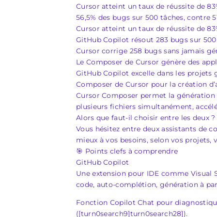
Cursor atteint un taux de réussite de 
56,5% des bugs sur 500 tâches, contre 5
Cursor atteint un taux de réussite de 
GitHub Copilot résout 283 bugs sur 50
Cursor corrige 258 bugs sans jamais gén
Le Composer de Cursor génère des appl
GitHub Copilot excelle dans les projet
Composer de Cursor pour la création d’
Cursor Composer permet la génération d’
plusieurs fichiers simultanément, accélé
Alors que faut-il choisir entre les deux ?
Vous hésitez entre deux assistants de 
mieux à vos besoins, selon vos projets, 
🎯 Points clefs à comprendre
GitHub Copilot
Une extension pour IDE comme Visual St
code, auto‑complétion, génération à pa
Fonction Copilot Chat pour diagnostique
([turn0search9]turn0search28]).