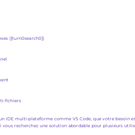
xes ([turn0search0])
nnel
ment
i-fichiers
ur un IDE multi-plateforme comme VS Code, que votre besoin es
si vous recherchez une solution abordable pour plusieurs utilis