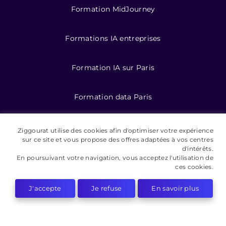
Formation MidJourney
Formations IA entreprises
Formation IA sur Paris
Formation data Paris
Formations data
Ziggourat utilise des cookies afin d'optimiser votre expérience
sur ce site et vous propose des offres adaptées à vos centres
d'intérêts.
Formation IA pour entreprises
En poursuivant votre navigation, vous acceptez l'utilisation de
ces cookies.
J'accepte
Je refuse
En savoir plus
©️ 2026 Ziggourat formations
Mentions légales