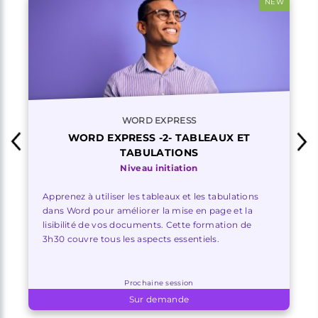
NEW
WORD EXPRESS
WORD EXPRESS -2- TABLEAUX ET
TABULATIONS
Niveau initiation
Apprenez à utiliser les tableaux et les tabulations
dans Word pour améliorer la mise en page et la
lisibilité de vos documents. Cette formation de
3h30 couvre tous les aspects essentiels.
Prochaine session
Sur demande