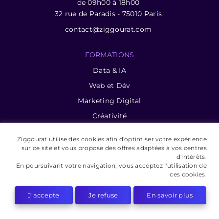
de 09h00 à 18h00
32 rue de Paradis - 75010 Paris
contact@ziggourat.com
FORMATIONS
Data & IA
Web et Dév
Marketing Digital
Créativité
Bureautique
Ziggourat utilise des cookies afin d'optimiser votre expérience
Langues
sur ce site et vous propose des offres adaptées à vos centres
d'intérêts.
Management
En poursuivant votre navigation, vous acceptez l'utilisation de
ces cookies.
QVCT et RSE
Express
J'accepte
Je refuse
En savoir plus
A PROPOS