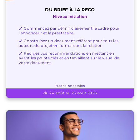
DU BRIEF À LA RECO
Niveau initiation
Commencez par définir clairement le cadre pour
l'annonceur et le prestataire
Construisez un document référent pour tous les
acteurs du projet en formalisant la relation
Rédigez vos recommandations en mettant en
avant les points clés et en travaillant sur le visuel de
votre document
Prochaine session
du 24 août au 25 août 2026