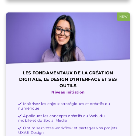
NEW
LES FONDAMENTAUX DE LA CRÉATION
DIGITALE, LE DESIGN D'INTERFACE ET SES
OUTILS
Niveau initiation
Maîtrisez les enjeux stratégiques et créatifs du
numérique
Appliquez les concepts créatifs du Web, du
mobile et du Social Media
Optimisez votre workflow et partagez vos projets
UX/UI Design