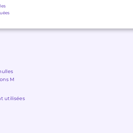
les
quées
nulles
ions M
 utilisées