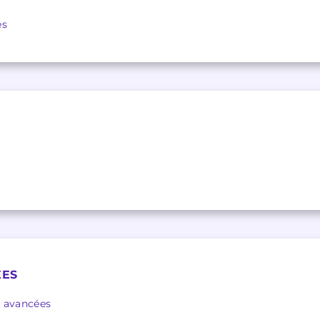
es
ÉES
s avancées